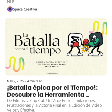
NO!
Space Creativa
May 9, 2025
•
4 min read
¡Batalla épica por el Tiempo!: 
Descubre la Herramienta 
Secreta que Revolucionó 
De Filmora a Cap Cut: Un Viaje Entre Limitaciones, 
Frustraciones y la Victoria Final en la Edición de Video 
Nuestra Agencia.
Veloz y Efectiva.